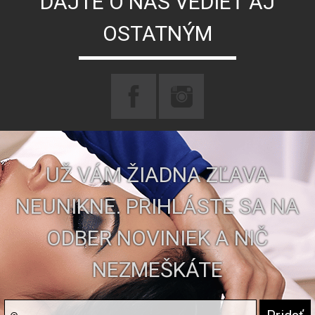
DAJTE O NÁS VEDIEŤ AJ
OSTATNÝM
UŽ VÁM ŽIADNA ZĽAVA
NEUNIKNE. PRIHLÁSTE SA NA
ODBER NOVINIEK A NIČ
NEZMEŠKÁTE