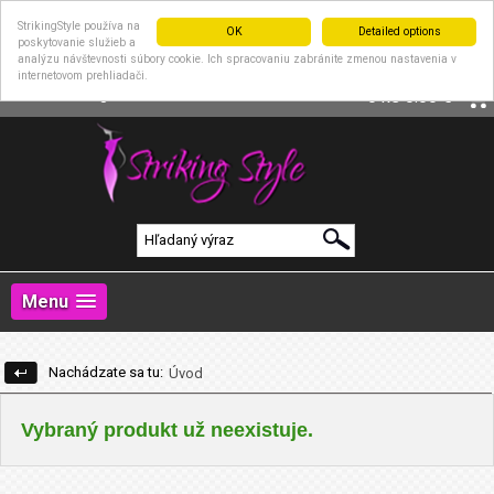
StrikingStyle používa na
OK
Detailed options
poskytovanie služieb a
analýzu návštevnosti súbory cookie. Ich spracovaniu zabránite zmenou nastavenia v
internetovom prehliadači.
|
Prihlásenie
Registrácia
0 ks
0.00 €
Menu
Nachádzate sa tu:
Úvod
Vybraný produkt už neexistuje.