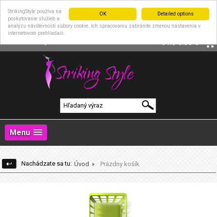
StrikingStyle používa na
OK
Detailed options
poskytovanie služieb a
analýzu návštevnosti súbory cookie. Ich spracovaniu zabránite zmenou nastavenia v
internetovom prehliadači.
|
Prihlásenie
Registrácia
0 ks
0.00 €
Menu
Nachádzate sa tu:
Úvod
Prázdny košík