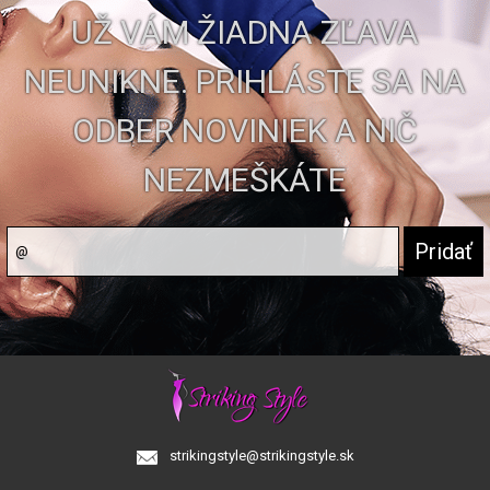
UŽ VÁM ŽIADNA ZĽAVA
NEUNIKNE. PRIHLÁSTE SA NA
ODBER NOVINIEK A NIČ
NEZMEŠKÁTE
strikingstyle@strikingstyle.sk