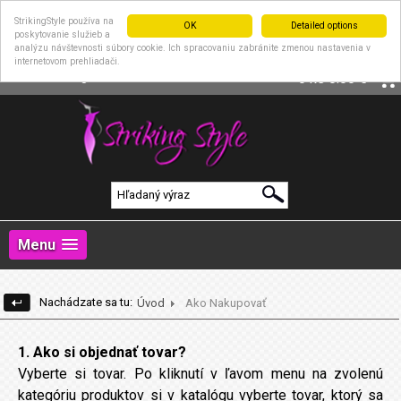
StrikingStyle používa na
OK
Detailed options
poskytovanie služieb a
analýzu návštevnosti súbory cookie. Ich spracovaniu zabránite zmenou nastavenia v
internetovom prehliadači.
|
Prihlásenie
Registrácia
0 ks
0.00 €
Menu
Nachádzate sa tu:
Úvod
Ako Nakupovať
1. Ako si objednať tovar?
Vyberte si tovar. Po kliknutí v ľavom menu na zvolenú
kategóriu produktov si v katalógu vyberte tovar, ktorý sa