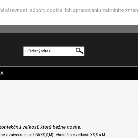
u návštevnosti súbory cookie. Ich spracovaniu zabránite zme
IA
konfekčnú veľkosť, ktorú bežne nosíte.
né v zátvorke napr. UNI(XS,S,M) - vhodné pre veľkosti XS,S a M.