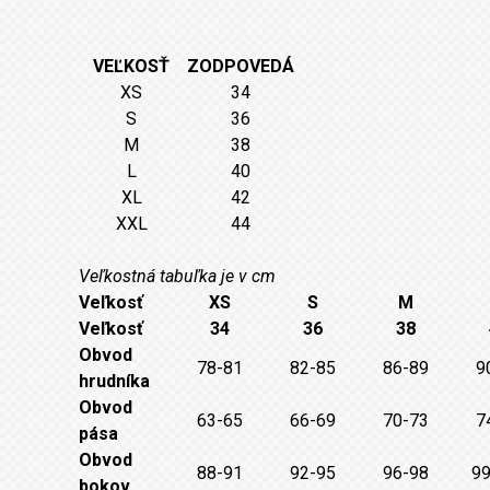
VEĽKOSŤ
ZODPOVEDÁ
XS
34
S
36
M
38
L
40
XL
42
XXL
44
Veľkostná tabuľka je v cm
Veľkosť
XS
S
M
Veľkosť
34
36
38
Obvod
78-81
82-85
86-89
9
hrudníka
Obvod
63-65
66-69
70-73
7
pása
Obvod
88-91
92-95
96-98
99
bokov