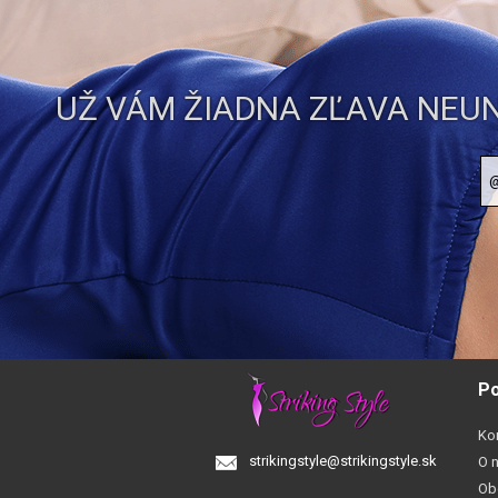
UŽ VÁM ŽIADNA ZĽAVA NEUN
Po
Ko
strikingstyle@strikingstyle.sk
O 
Ob