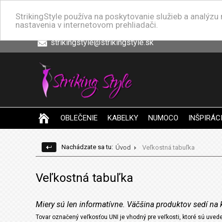
StrikingStyle používa na poskytovanie služieb a analýz
nastavenia v internetovom prehliadači.
strikingstyle@strikingstyle.sk
OBLEČENIE
KABELKY
NUMOCO
INŠPIRÁC
Nachádzate sa tu:
Úvod
Veľkostná tabuľka
Veľkostná tabuľka
Miery sú len informatívne. Väčšina produktov sedí na 
Tovar označený veľkosťou UNI je vhodný pre veľkosti, ktoré sú uvede