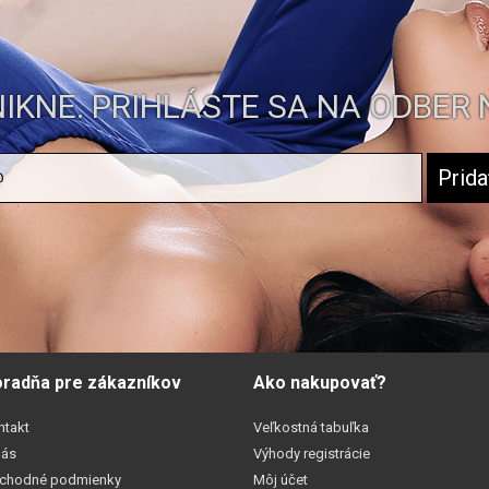
IKNE. PRIHLÁSTE SA NA ODBER 
radňa pre zákazníkov
Ako nakupovať?
ntakt
Veľkostná tabuľka
nás
Výhody registrácie
chodné podmienky
Môj účet