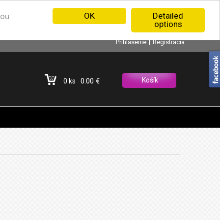
OK
Detailed
nou
options
|
Prihlásenie
Registrácia
Košík
0.00 €
0 ks