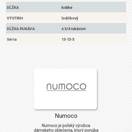
DĹŽKA
krátke
VÝSTRIH
lodičkový
DĹŽKA RUKÁVA
s 3/4 rukávom
Séria
13-13-5
Numoco
Numoco
je poľský výrobca
dámskeho oblečenia, ktorý ponúka