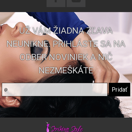
UŽ VÁM ŽIADNA ZĽAVA
NEUNIKNE. PRIHLÁSTE SA NA
ODBER NOVINIEK A NIČ
NEZMEŠKÁTE