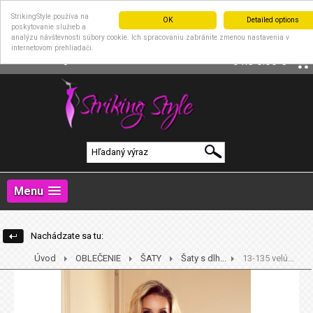
StrikingStyle používa na
OK
Detailed options
poskytovanie služieb a
analýzu návštevnosti súbory cookie. Ich spracovaniu zabránite zmenou nastavenia v
internetovom prehliadači.
|
Prihlásenie
Registrácia
0 ks
0.00 €
Menu
Nachádzate sa tu:
Úvod
OBLEČENIE
ŠATY
Šaty s dlh...
13-135 velú...