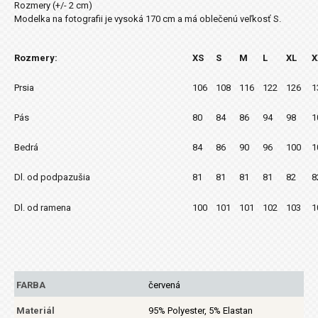
Rozmery (+/- 2 cm)
Modelka na fotografii je vysoká 170 cm a má oblečenú veľkosť S.
Rozmery:
XS
S
M
L
XL
X
Prsia
106
108
116
122
126
1
Pás
80
84
86
94
98
1
Bedrá
84
86
90
96
100
1
Dl. od podpazušia
81
81
81
81
82
8
Dl. od ramena
100
101
101
102
103
1
FARBA
červená
Materiál
95% Polyester, 5% Elastan