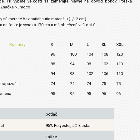
de. Pri výbere veľkosti sa zamerajte hlavne na obvod bokov. Poľská
. Značka Numoco.
 sú merané bez natiahnutia materiálu (+/- 2 cm)
 na fotke je vysoká 170 cm a má oblečenú veľkosť S
Rozmery :
S
M
L
XL
XXL
96
100
104
108
120
88
94
98
102
110
94
98
102
106
110
podpazušia
74
74
74
75
75
ramena
95
95
95
96
96
potlač
ál
95% Polyester, 5% Elastan
krátke