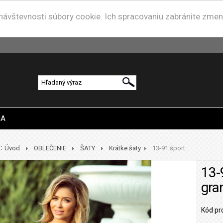
u návštevnosti súbory cookie. Ich spracovaniu zabránite zme
IA
:
Úvod
OBLEČENIE
ŠATY
Krátke šaty
13-91 šport...
13-
gra
Kód pr