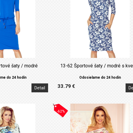
rtové šaty / modré
13-62 Športové šaty / modré s kve
me do 24 hodín
Odosielame do 24 hodín
33.79 €
Detail
De
-62%