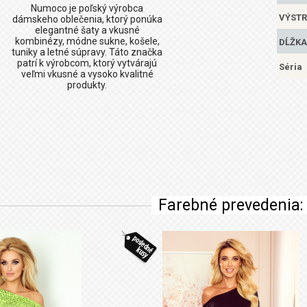
Numoco
je poľský výrobca
VÝSTR
dámskeho oblečenia, ktorý ponúka
elegantné šaty a vkusné
kombinézy, módne sukne, košele,
DĹŽKA
tuniky a letné súpravy. Táto značka
patrí k výrobcom, ktorý vytvárajú
Séria
veľmi vkusné a vysoko kvalitné
produkty.
Farebné prevedenia: