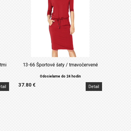
tmi
13-66 Športové šaty / tmavočervené
Odosielame do 24 hodín
37.80 €
tail
Detail