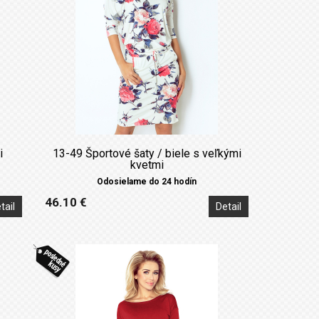
i
13-49 Športové šaty / biele s veľkými
kvetmi
Odosielame do 24 hodín
46.10 €
tail
Detail