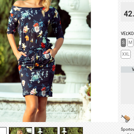
42
VEĽKO
S
M
XXL
Športo