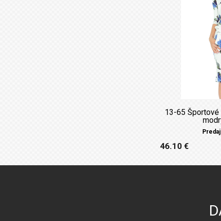
13-65 Športové 
modr
Predaj
46.10 €
D