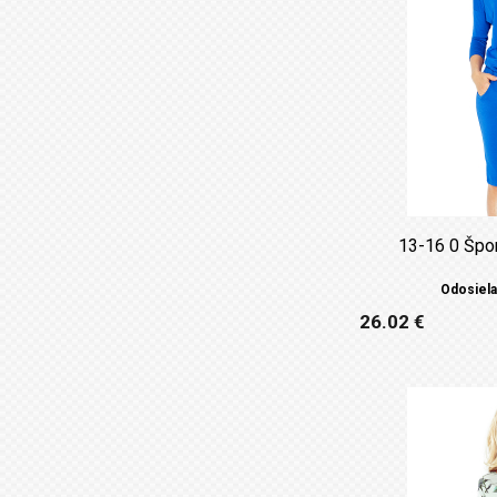
13-16 0 Špo
Odosiela
26.02 €