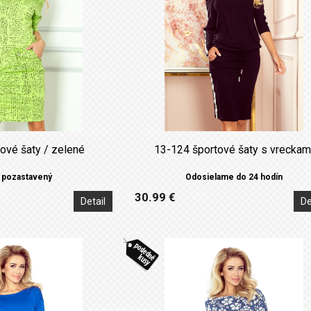
ové šaty / zelené
13-124 športové šaty s vreckam
 pozastavený
Odosielame do 24 hodín
30.99 €
Detail
De