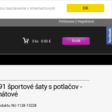
OK
nou nastavenia v internetovom
|
Prihlásenie
Registrácia
Košík
0.00 €
0 ks
91 športové šaty s potlačov -
nátové
oduktu: NU-1128-13228