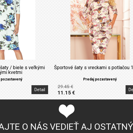
šaty / biele s veľkými
Športové šaty s vreckami s potlačou 
ými kvetmi
 pozastavený
Predaj pozastavený
29.45 €
Detail
De
11.15 €
AJTE O NÁS VEDIEŤ AJ OSTATN