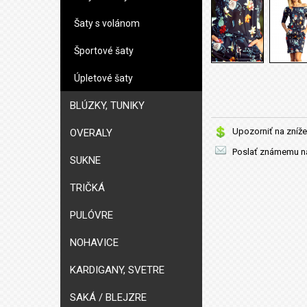
Šaty s volánom
Športové šaty
Úpletové šaty
BLÚZKY, TUNIKY
Upozorniť na zníže
OVERALY
Poslať známemu na
SUKNE
TRIČKÁ
PULÓVRE
NOHAVICE
KARDIGANY, SVETRE
SAKÁ / BLEJZRE