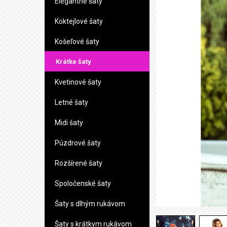
Elegantné šaty
Koktejlové šaty
Košeľové šaty
Krátke šaty
Kvetinové šaty
Letné šaty
Midi šaty
Púzdrové šaty
Rozšírené šaty
Spoločenské šaty
Šaty s dlhým rukávom
Šaty s krátkym rukávom