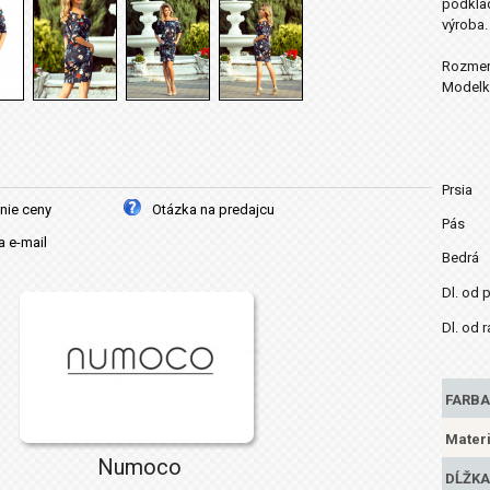
podkla
výroba
Rozmery
Modelka
Prsia
nie ceny
Otázka na predajcu
Pás
 e-mail
Bedrá
Dl. od 
Dl. od 
FARBA
Materi
Numoco
DĹŽKA