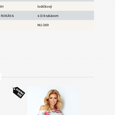
IH
lodičkový
 RUKÁVA
s 3/4 rukávom
NU-269