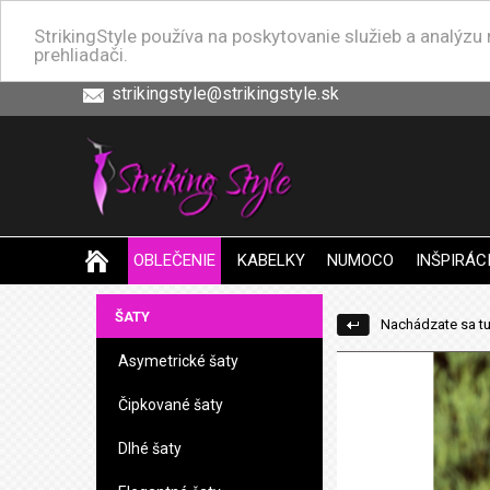
StrikingStyle používa na poskytovanie služieb a analýz
prehliadači.
strikingstyle@strikingstyle.sk
OBLEČENIE
KABELKY
NUMOCO
INŠPIRÁC
ŠATY
Nachádzate sa tu
Asymetrické šaty
Čipkované šaty
Dlhé šaty