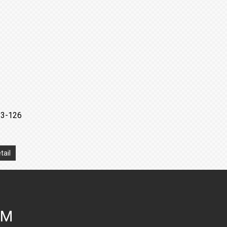
13-126
tail
ÝM