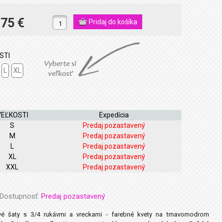
.75 €
STI
L
XL
VEĽKOSTI
Expedícia
S
Predaj pozastavený
M
Predaj pozastavený
L
Predaj pozastavený
XL
Predaj pozastavený
XXL
Predaj pozastavený
Dostupnosť:
Predaj pozastavený
vé šaty s 3/4 rukávmi a vreckami - farebné kvety na tmavomodrom