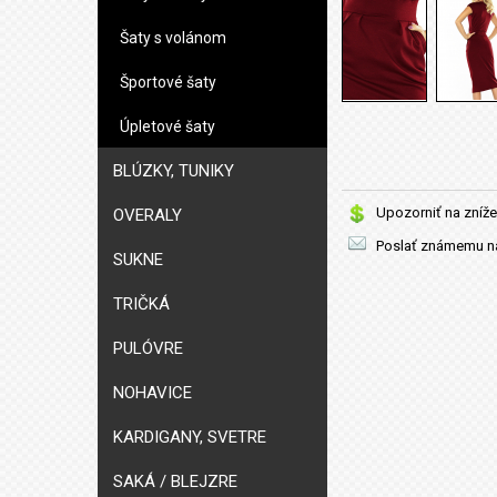
Šaty s volánom
Športové šaty
Úpletové šaty
BLÚZKY, TUNIKY
Upozorniť na zníže
OVERALY
Poslať známemu na
SUKNE
TRIČKÁ
PULÓVRE
NOHAVICE
KARDIGANY, SVETRE
SAKÁ / BLEJZRE