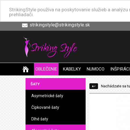
StrikingStyle používa na poskytovanie služieb a analýz
prehliadači.
strikingstyle@strikingstyle.sk
OBLEČENIE
KABELKY
NUMOCO
INŠPIRÁC
ŠATY
Nachádzate sa tu
Asymetrické šaty
Čipkované šaty
Dlhé šaty