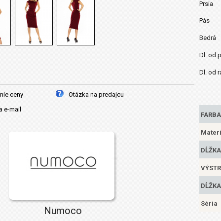
Prsia
Pás
Bedrá
Dl. od 
Dl. od 
nie ceny
Otázka na predajcu
 e-mail
FARBA
Materi
DĹŽKA
VÝSTR
DĹŽKA
Séria
Numoco