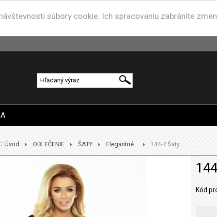
u návštevnosti súbory cookie. Ich spracovaniu zabránite zme
IA
:
Úvod
OBLEČENIE
ŠATY
Elegantné ...
144-7 Šaty ...
144
Kód pr