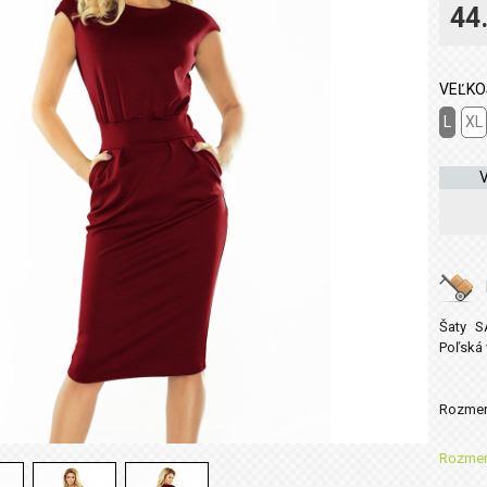
44
VEĽKO
L
XL
Šaty S
Poľská
Rozmery
Rozmer