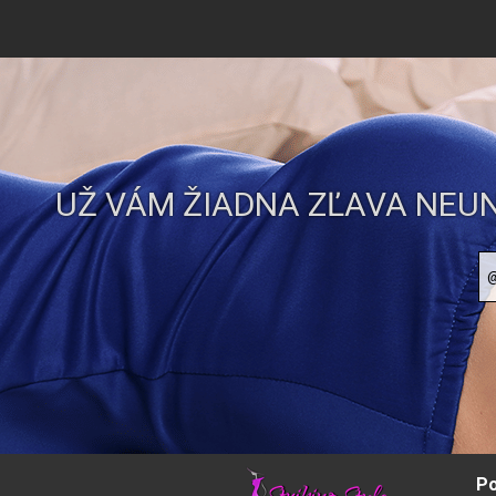
UŽ VÁM ŽIADNA ZĽAVA NEUN
Po