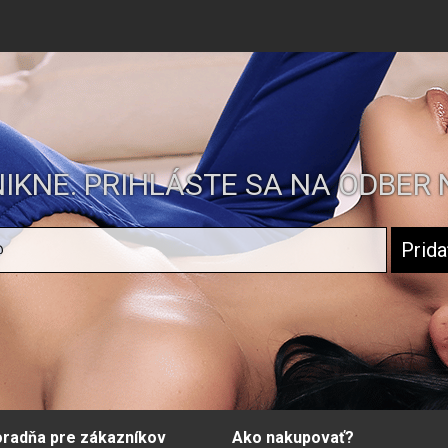
IKNE. PRIHLÁSTE SA NA ODBER 
radňa pre zákazníkov
Ako nakupovať?