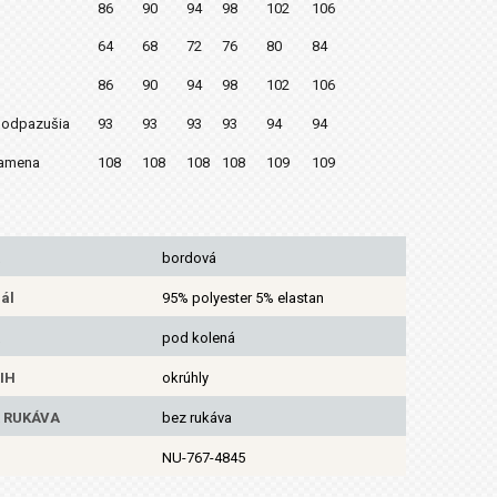
86
90
94
98
102
106
64
68
72
76
80
84
86
90
94
98
102
106
podpazušia
93
93
93
93
94
94
ramena
108
108
108
108
109
109
bordová
ál
95% polyester 5% elastan
pod kolená
IH
okrúhly
 RUKÁVA
bez rukáva
NU-767-4845