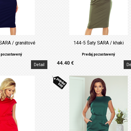
SARA / granátové
144-5 Šaty SARA / khaki
 pozastavený
Predaj pozastavený
44.40 €
Detail
De