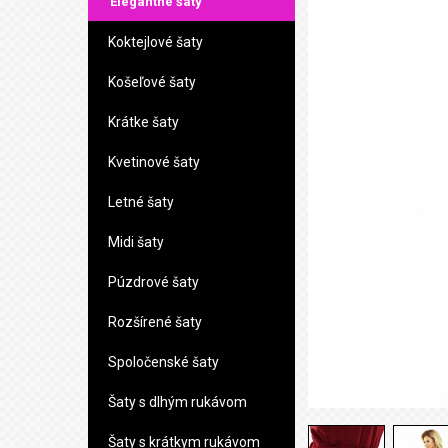
Elegantné šaty
Koktejlové šaty
Košeľové šaty
Krátke šaty
Kvetinové šaty
Letné šaty
Midi šaty
Púzdrové šaty
Rozšírené šaty
Spoločenské šaty
Šaty s dlhým rukávom
Šaty s krátkym rukávom