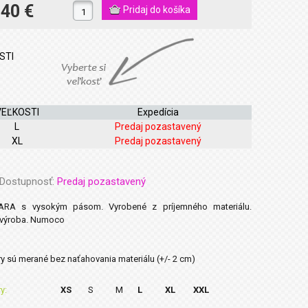
.40 €
STI
VEĽKOSTI
Expedícia
L
Predaj pozastavený
XL
Predaj pozastavený
Dostupnosť:
Predaj pozastavený
ARA s vysokým pásom. Vyrobené z príjemného materiálu.
 výroba. Numoco
 sú merané bez naťahovania materiálu (+/- 2 cm)
y:
XS
S
M
L
XL
XXL