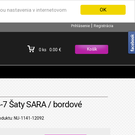
OK
nou nastavenia v internetovom
|
Prihlásenie
Registrácia
Košík
0.00 €
0 ks
-7 Šaty SARA / bordové
oduktu: NU-1141-12092