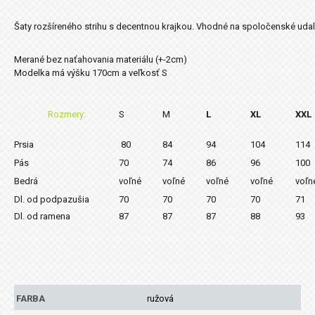
Šaty rozšíreného strihu s decentnou krajkou. Vhodné na spoločenské udal
Merané bez naťahovania materiálu (+-2cm)
Modelka má výšku 170cm a veľkosť S
Rozmery:
S
M
L
XL
XXL
Prsia
80
84
94
104
114
Pás
70
74
86
96
100
Bedrá
voľné
voľné
voľné
voľné
voľn
Dl. od podpazušia
70
70
70
70
71
Dl. od ramena
87
87
87
88
93
FARBA
ružová