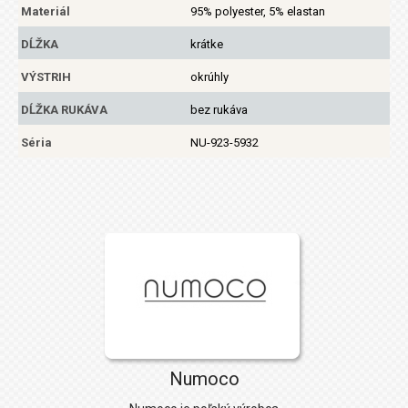
Materiál
95% polyester, 5% elastan
DĹŽKA
krátke
VÝSTRIH
okrúhly
DĹŽKA RUKÁVA
bez rukáva
Séria
NU-923-5932
Numoco