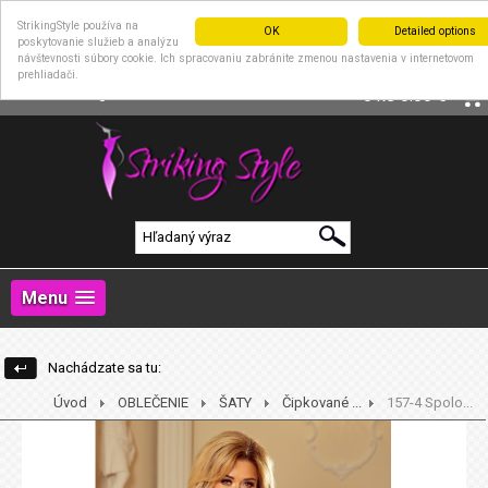
StrikingStyle používa na
OK
Detailed options
poskytovanie služieb a analýzu
návštevnosti súbory cookie. Ich spracovaniu zabránite zmenou nastavenia v internetovom
prehliadači.
|
Prihlásenie
Registrácia
0 ks
0.00 €
Menu
Nachádzate sa tu:
Úvod
OBLEČENIE
ŠATY
Čipkované ...
157-4 Spolo...