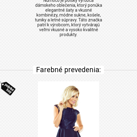
Numoco
je poľský výrobca
dámskeho oblečenia, ktorý ponúka
elegantné šaty a vkusné
kombinézy, módne sukne, košele,
tuniky a letné súpravy. Táto značka
patrí k výrobcom, ktorý vytvárajú
veľmi vkusné a vysoko kvalitné
produkty.
Farebné prevedenia: