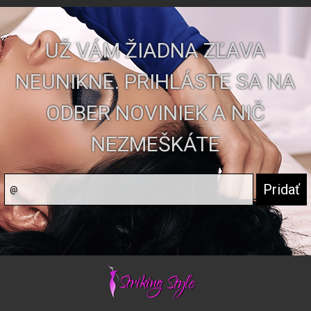
UŽ VÁM ŽIADNA ZĽAVA
NEUNIKNE. PRIHLÁSTE SA NA
ODBER NOVINIEK A NIČ
NEZMEŠKÁTE