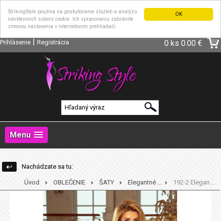
StrikingStyle používa na poskytovanie služieb a analýzu
OK
návštevnosti súbory cookie. Ich spracovaniu zabránite
zmenou nastavenia v internetovom prehliadači.
|
Prihlásenie
Registrácia
0 ks
0.00 €
Menu
Nachádzate sa tu:
Úvod
OBLEČENIE
ŠATY
Elegantné ...
192-2 Elegan...