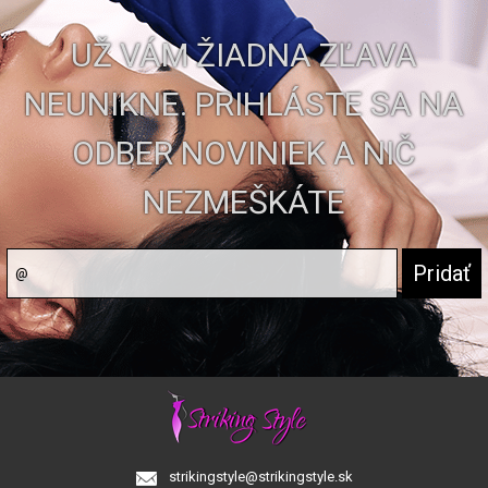
UŽ VÁM ŽIADNA ZĽAVA
NEUNIKNE. PRIHLÁSTE SA NA
ODBER NOVINIEK A NIČ
NEZMEŠKÁTE
strikingstyle@strikingstyle.sk