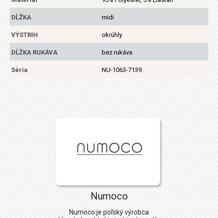
DĹŽKA
midi
VÝSTRIH
okrúhly
DĹŽKA RUKÁVA
bez rukáva
Séria
NU-1063-7139
Numoco
Numoco
je poľský výrobca