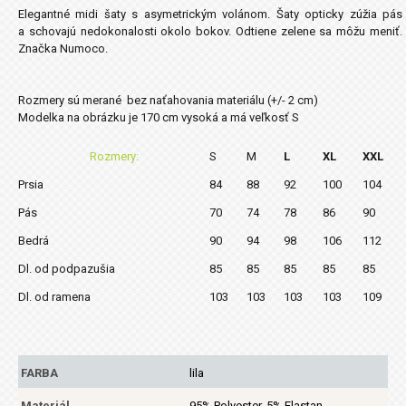
Elegantné midi šaty s asymetrickým volánom. Šaty opticky zúžia pás
a schovajú nedokonalosti okolo bokov. Odtiene zelene sa môžu meniť.
Značka Numoco.
Rozmery sú merané bez naťahovania materiálu (+/- 2 cm)
Modelka na obrázku je 170 cm vysoká a má veľkosť S
Rozmery:
S
M
L
XL
XXL
Prsia
84
88
92
100
104
Pás
70
74
78
86
90
Bedrá
90
94
98
106
112
Dl. od podpazušia
85
85
85
85
85
Dl. od ramena
103
103
103
103
109
FARBA
lila
Materiál
95% Polyester, 5% Elastan