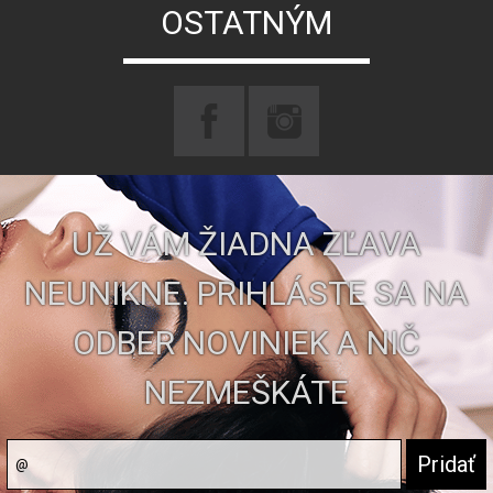
OSTATNÝM
UŽ VÁM ŽIADNA ZĽAVA
NEUNIKNE. PRIHLÁSTE SA NA
ODBER NOVINIEK A NIČ
NEZMEŠKÁTE