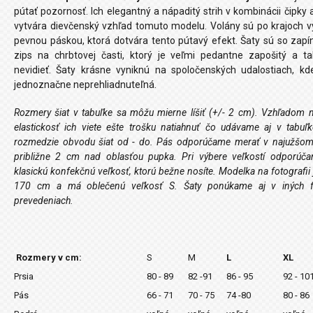
pútať pozornosť. Ich elegantný a nápaditý strih v kombinácii čipky 
vytvára dievčenský vzhľad tomuto modelu. Volány sú po krajoch 
pevnou páskou, ktorá dotvára tento pútavý efekt. Šaty sú so zap
zips na chrbtovej časti, ktorý je veľmi pedantne zapošitý a t
nevidieť. Šaty krásne vyniknú na spoločenských udalostiach, k
jednoznačne neprehliadnuteľná.
Rozmery šiat v tabuľke sa môžu mierne líšiť (+/- 2 cm). Vzhľadom 
elastickosť ich viete ešte trošku natiahnuť čo udávame aj v tabuľk
rozmedzie obvodu šiat od - do. Pás odporúčame merať v najužšom
približne 2 cm nad oblasťou pupka. Pri výbere veľkostí odporúča
klasickú konfekčnú veľkosť, ktorú bežne nosíte. Modelka na fotografii
170 cm a má oblečenú veľkosť S. Šaty ponúkame aj v iných f
prevedeniach.
Rozmery v cm:
S
M
L
XL
Prsia
80 - 89
82 -91
86 - 95
92 - 10
Pás
66 - 71
70 - 75
74 -80
80 - 86