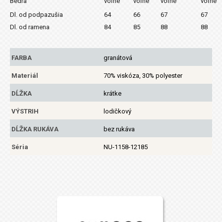
Bedrá
voľné
voľné
voľné
voľné
Dl. od podpazušia
64
66
67
67
Dl. od ramena
84
85
88
88
FARBA
granátová
Materiál
70% viskóza, 30% polyester
DĹŽKA
krátke
VÝSTRIH
lodičkový
DĹŽKA RUKÁVA
bez rukáva
Séria
NU-1158-12185