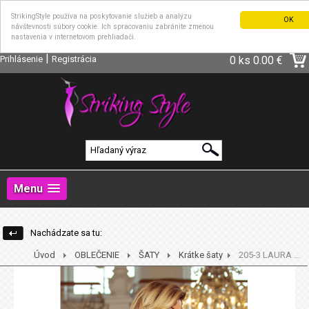
StrikingStyle používa na poskytovanie služieb a analýzu
OK
návštevnosti súbory cookie. Ich spracovaniu zabránite zmenou
nastavenia v internetovom prehliadači.
|
Prihlásenie
Registrácia
0 ks
0.00 €
Menu
Nachádzate sa tu:
Úvod
OBLEČENIE
ŠATY
Krátke šaty
205-3 LAURA ...