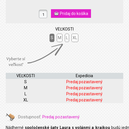
VEĽKOSTI
S
M
L
XL
VEĽKOSTI
Expedícia
S
Predaj pozastavený
M
Predaj pozastavený
L
Predaj pozastavený
XL
Predaj pozastavený
Dostupnosť:
Predaj pozastavený
Nádherné
spoločenské šaty Laura s volánmi a krajkou
budú jed