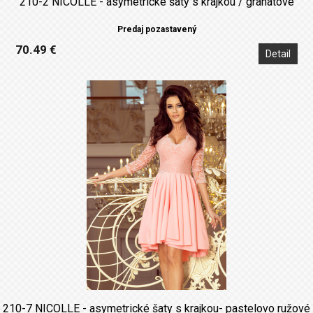
210-2 NICOLLE - asymetrické šaty s krajkou / granátové
Predaj pozastavený
70.49 €
Detail
210-7 NICOLLE - asymetrické šaty s krajkou- pastelovo ružové