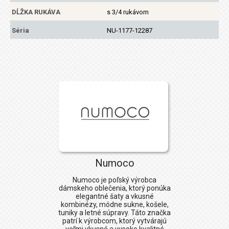
DĹŽKA RUKÁVA
s 3/4 rukávom
Séria
NU-1177-12287
Numoco
Numoco
je poľský výrobca
dámskeho oblečenia, ktorý ponúka
elegantné šaty a vkusné
kombinézy, módne sukne, košele,
tuniky a letné súpravy. Táto značka
patrí k výrobcom, ktorý vytvárajú