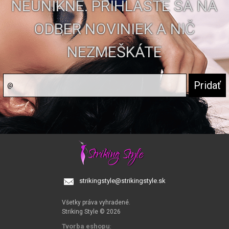
NEUNIKNE. PRIHLÁSTE SA NA
ODBER NOVINIEK A NIČ
NEZMEŠKÁTE
strikingstyle@strikingstyle.sk
Všetky práva vyhradené.
Striking Style © 2026
Tvorba eshopu
: