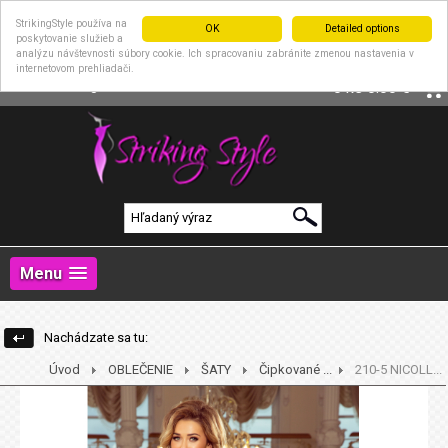
StrikingStyle používa na
OK
Detailed options
poskytovanie služieb a
analýzu návštevnosti súbory cookie. Ich spracovaniu zabránite zmenou nastavenia v
internetovom prehliadači.
|
Prihlásenie
Registrácia
0 ks
0.00 €
Menu
Nachádzate sa tu:
Úvod
OBLEČENIE
ŠATY
Čipkované ...
210-5 NICOLL...