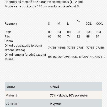
Rozmery sú merané bez naťahovania materiálu (+/- 2 cm)
Modelka na obrázku je 170 cm vysoká a má veľkosť S
XL
Rozmery
S
M
L
XXL
XXXL
Prsia
80
84
88
96
100
104
Pás
66
70
74
82
88
94
Bedrá
-
-
-
-
-
-
Dl. od podpazušia (predná
74/88
45/88
77/88
77/8
77/88
77/88
/zadná strana)
Dl. od ramena (predná /zadná
86/103
90/106
91/106
91/107
91/107
92/110
strana)
FARBA
ružová
Materiál
70% viskóza, 30% polyester
VÝSTRIH
V-výstrih