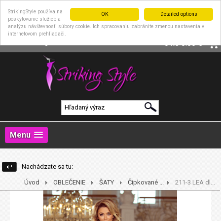
StrikingStyle používa na
OK
Detailed options
poskytovanie služieb a
analýzu návštevnosti súbory cookie. Ich spracovaniu zabránite zmenou nastavenia v
internetovom prehliadači.
|
Prihlásenie
Registrácia
0 ks
0.00 €
Menu
Nachádzate sa tu:
Úvod
OBLEČENIE
ŠATY
Čipkované ...
211-3 LEA dl...