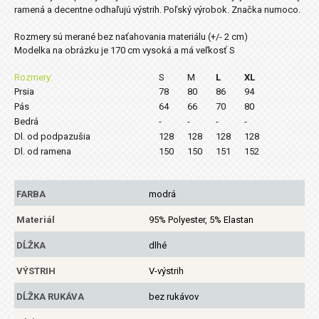
ramená a decentne odhaľujú výstrih. Poľský výrobok. Značka numoco.
Rozmery sú merané bez naťahovania materiálu (+/- 2 cm)
Modelka na obrázku je 170 cm vysoká a má veľkosť S
Rozmery:
S
M
L
XL
Prsia
78
80
86
94
Pás
64
66
70
80
Bedrá
-
-
-
-
Dl. od podpazušia
128
128
128
128
Dl. od ramena
150
150
151
152
FARBA
modrá
Materiál
95% Polyester, 5% Elastan
DĹŽKA
dlhé
VÝSTRIH
V-výstrih
DĹŽKA RUKÁVA
bez rukávov