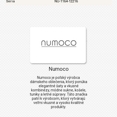
Séria
NU-1164-12216
Numoco
Numoco
je poľský výrobca
dámskeho oblečenia, ktorý ponúka
elegantné šaty a vkusné
kombinézy, módne sukne, košele,
tuniky a letné súpravy. Táto značka
patrí k výrobcom, ktorý vytvárajú
veľmi vkusné a vysoko kvalitné
produkty.