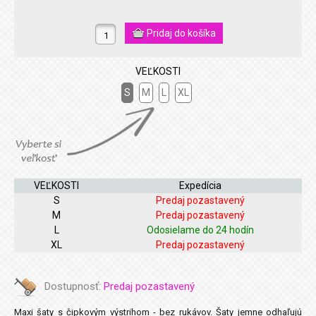
VEĽKOSTI
S
M
L
XL
VEĽKOSTI
Expedícia
S
Predaj pozastavený
M
Predaj pozastavený
L
Odosielame do 24 hodín
XL
Predaj pozastavený
Dostupnosť:
Predaj pozastavený
Maxi šaty s čipkovým výstrihom - bez rukávov. Šaty jemne odhaľujú