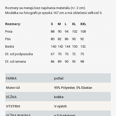
Rozmery sa merajú bez napínania materiálu (+/- 2 cm)
Modelka na fotografii je vysoká 167 cm a má oblečenú veľkosť S.
Rozmery:
S
M
L
XL
XXL
Prsia
88
90
94
102
108
Pás
80
82
86
90
92
Bedrá
140
142
144
150
152
Dl. od podpazušia
67
70
70
72
75
Dl. od ramena
86
89
90
93
98
FARBA
potlač
Materiál
95% Polyester, 5% Elastan
DĹŽKA
krátke
VÝSTRIH
V-výstrih
DĹŽKA RUKÁVA
s 3/4 rukávom