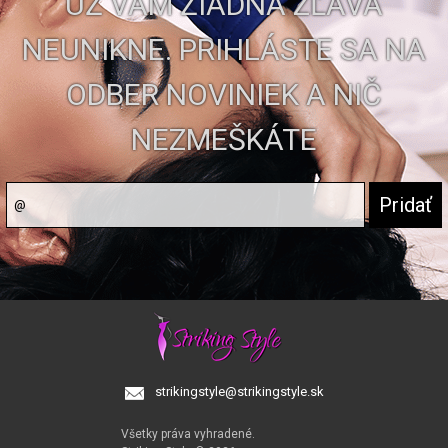
UŽ VÁM ŽIADNA ZĽAVA
NEUNIKNE. PRIHLÁSTE SA NA
ODBER NOVINIEK A NIČ
NEZMEŠKÁTE
strikingstyle@strikingstyle.sk
Všetky práva vyhradené.