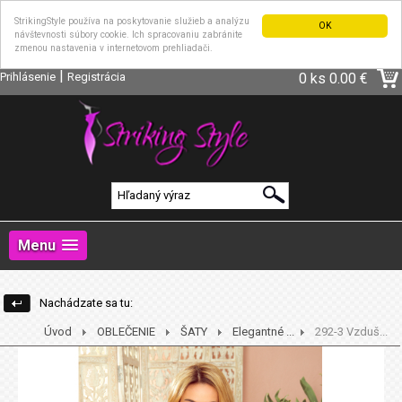
StrikingStyle používa na poskytovanie služieb a analýzu
OK
návštevnosti súbory cookie. Ich spracovaniu zabránite
zmenou nastavenia v internetovom prehliadači.
|
Prihlásenie
Registrácia
0 ks
0.00 €
Menu
Nachádzate sa tu:
Úvod
OBLEČENIE
ŠATY
Elegantné ...
292-3 Vzduš...