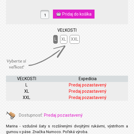
VEĽKOSTI
L
XL
XXL
VEĽKOSTI
Expedícia
L
Predaj pozastavený
XL
Predaj pozastavený
XXL
Predaj pozastavený
Dostupnosť:
Predaj pozastavený
Marina - vzdušné šaty s rozšírenými dvojitými rukávmi, výstrihom a
gumou v páse. Značka Numoco. Poľská výroba.