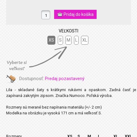
VEĽKOSTI
XS
S
M
L
XL
Dostupnosť:
Predaj pozastavený
Lila - skladané šaty s krátkymi rukávmi a opaskom. Zadná časť je
zapínaná zakrytým zipsom. Značka Numoco. Poľská výroba.
Rozmery sú merané bez napínania materiálu (+/- 2 cm)
Modelka na obrázku je vysoká 171 cm a má veľkosť S.
Rozmery
XS
S
M
L
XL
XXL