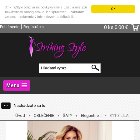
StrikingStyle používa na poskytovanie služieb a analýzu
OK
návštevnosti súbory cookie. Ich spracovaniu zabránite
zmenou nastavenia v internetovom prehliadači.
|
Prihlásenie
Registrácia
0 ks
0.00 €
Menu
Nachádzate sa tu:
Úvod
OBLEČENIE
ŠATY
Elegantné ...
311-3 LILA ...