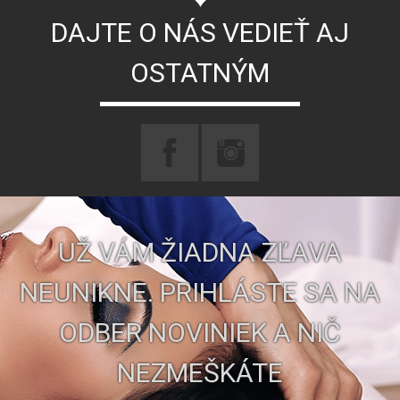
DAJTE O NÁS VEDIEŤ AJ
OSTATNÝM
UŽ VÁM ŽIADNA ZĽAVA
NEUNIKNE. PRIHLÁSTE SA NA
ODBER NOVINIEK A NIČ
NEZMEŠKÁTE