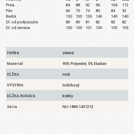
Prsia
84
88
92
96
104
112
Pás
66
70
74
80
84
92
Bedrá
130
130
130
140
140
140
Dl. od podpazušia
80
80
81
82
82
82
Dl. od ramena
100
100
101
105
105
105
FARBA
zelená
Materiál
95% Polyester, 5% Elastan
DĹŽKA
midi
VÝSTRIH
lodičkový
DĹŽKA RUKÁVA
krátky
Séria
NU-1484-1431212