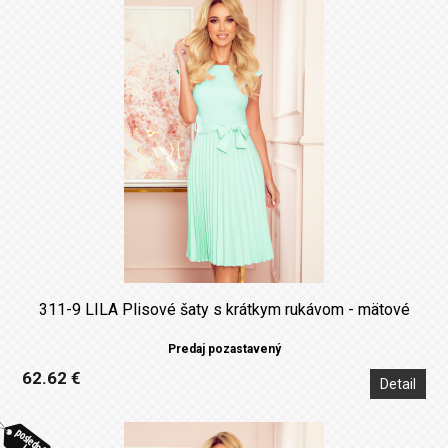
311-9 LILA Plisové šaty s krátkym rukávom - mätové
Predaj pozastavený
62.62 €
Detail