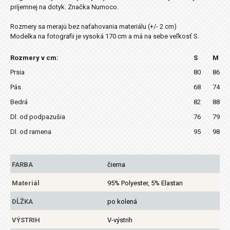
príjemnej na dotyk. Značka Numoco.
Rozmery sa merajú bez naťahovania materiálu (+/- 2 cm)
Modelka na fotografii je vysoká 170 cm a má na sebe veľkosť S.
Rozmery v cm:
S
M
Prsia
80
86
Pás
68
74
Bedrá
82
88
Dl. od podpazušia
76
79
Dl. od ramena
95
98
FARBA
čierna
Materiál
95% Polyester, 5% Elastan
DĹŽKA
po kolená
VÝSTRIH
V-výstrih