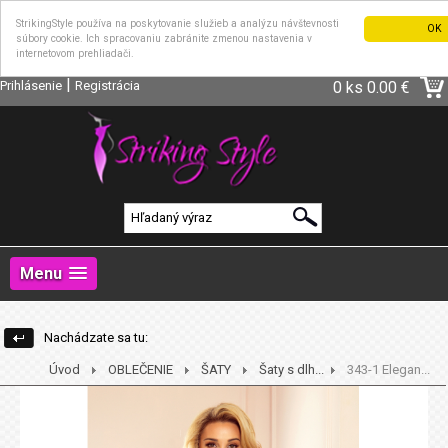
StrikingStyle používa na poskytovanie služieb a analýzu návštevnosti
OK
súbory cookie. Ich spracovaniu zabránite zmenou nastavenia v
internetovom prehliadači.
|
Prihlásenie
Registrácia
0 ks
0.00 €
Menu
Nachádzate sa tu:
Úvod
OBLEČENIE
ŠATY
Šaty s dlh...
343-1 Elegan...