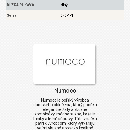
DĹŽKA RUKÁVA
dlhý
Séria
343-1-1
Numoco
Numoco
je poľský výrobca
dámskeho oblečenia, ktorý ponúka
elegantné šaty a vkusné
kombinézy, módne sukne, košele,
tuniky a letné súpravy. Táto značka
patrí k výrobcom, ktorý vytvárajú
veľmi vkusné a vysoko kvalitné