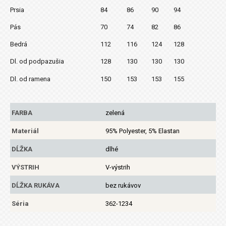
Prsia
84
86
90
94
Pás
70
74
82
86
Bedrá
112
116
124
128
Dl. od podpazušia
128
130
130
130
Dl. od ramena
150
153
153
155
FARBA
zelená
Materiál
95% Polyester, 5% Elastan
DĹŽKA
dlhé
VÝSTRIH
V-výstrih
DĹŽKA RUKÁVA
bez rukávov
Séria
362-1234