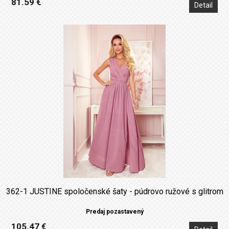
81.59 €
Detail
362-1 JUSTINE spoločenské šaty - púdrovo ružové s glitrom
Predaj pozastavený
105.47 €