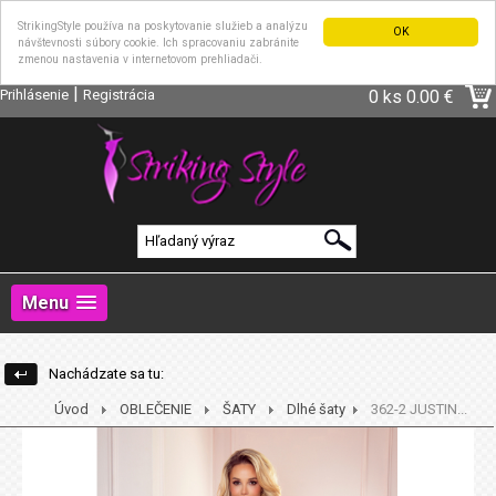
StrikingStyle používa na poskytovanie služieb a analýzu
OK
návštevnosti súbory cookie. Ich spracovaniu zabránite
zmenou nastavenia v internetovom prehliadači.
|
Prihlásenie
Registrácia
0 ks
0.00 €
Menu
Nachádzate sa tu:
Úvod
OBLEČENIE
ŠATY
Dlhé šaty
362-2 JUSTIN...