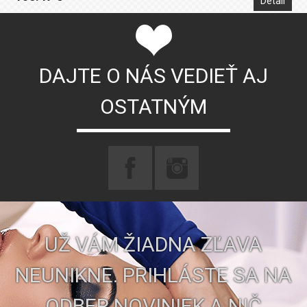
Detail
DAJTE O NÁS VEDIEŤ AJ
OSTATNÝM
UŽ VÁM ŽIADNA ZĽAVA
NEUNIKNE. PRIHLÁSTE SA NA
ODBER NOVINIEK A NIČ