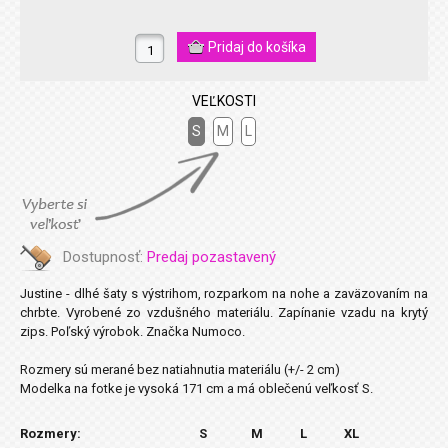
VEĽKOSTI
S
M
L
Dostupnosť:
Predaj pozastavený
Justine - dlhé šaty s výstrihom, rozparkom na nohe a zaväzovaním na
chrbte. Vyrobené zo vzdušného materiálu. Zapínanie vzadu na krytý
zips. Poľský výrobok. Značka Numoco.
Rozmery sú merané bez natiahnutia materiálu (+/- 2 cm)
Modelka na fotke je vysoká 171 cm a má oblečenú veľkosť S.
Rozmery:
S
M
L
XL