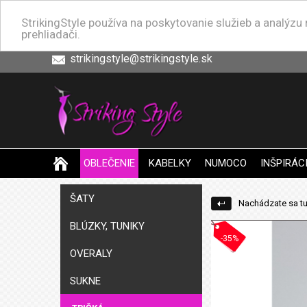
StrikingStyle používa na poskytovanie služieb a analýz
prehliadači.
strikingstyle@strikingstyle.sk
OBLEČENIE
KABELKY
NUMOCO
INŠPIRÁC
ŠATY
Nachádzate sa tu
BLÚZKY, TUNIKY
-35%
OVERALY
SUKNE