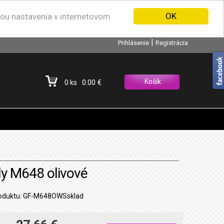
OK
nou nastavenia v internetovom
|
Prihlásenie
Registrácia
Košík
0.00 €
0 ks
y M648 olivové
oduktu: GF-M648OWSsklad