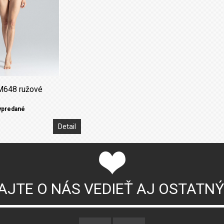
M648 ružové
ypredané
Detail
AJTE O NÁS VEDIEŤ AJ OSTATN