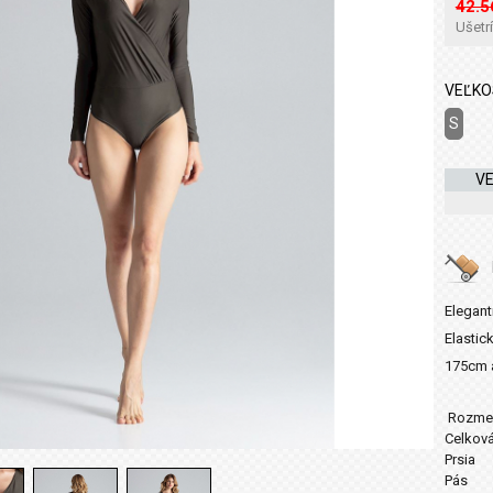
42.5
Ušetr
VEĽKO
S
V
Elegan
Elastic
175cm a
Rozmer
Celková
Prsia
Pás