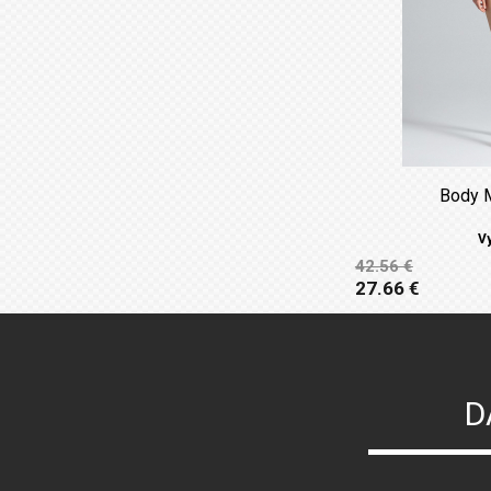
Body 
V
42.56 €
27.66 €
D