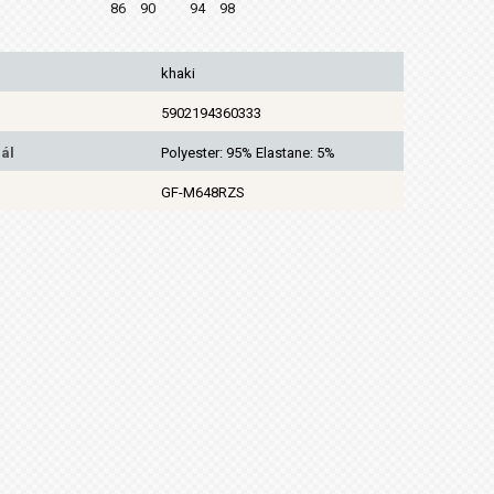
86
90
94
98
khaki
5902194360333
ál
Polyester: 95% Elastane: 5%
GF-M648RZS