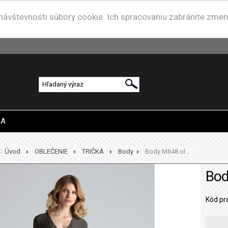
u návštevnosti súbory cookie. Ich spracovaniu zabránite zme
IA
:
Úvod
OBLEČENIE
TRIČKÁ
Body
Body M648 ol...
Bod
Kód pr