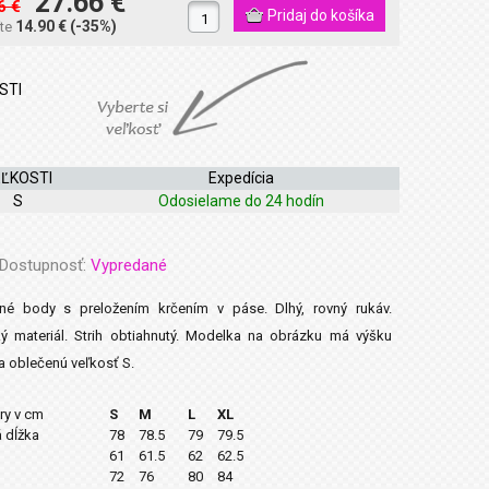
27.66 €
6 €
14.90 €
(-35%)
íte
STI
EĽKOSTI
Expedícia
S
Odosielame do 24 hodín
Dostupnosť:
Vypredané
tné body s preložením krčením v páse. Dlhý, rovný rukáv.
ký materiál. Strih obtiahnutý. Modelka na obrázku má výšku
 oblečenú veľkosť S.
y v cm
S
M
L
XL
 dĺžka
78
78.5
79
79.5
61
61.5
62
62.5
72
76
80
84