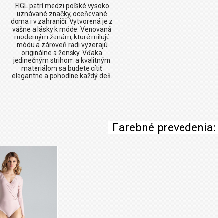
FIGL patrí medzi poľské vysoko
uznávané značky, oceňované
doma i v zahraničí. Vytvorená je z
vášne a lásky k móde. Venovaná
moderným ženám, ktoré milujú
módu a zároveň radi vyzerajú
originálne a žensky. Vďaka
jedinečným strihom a kvalitným
materiálom sa budete cítiť
elegantne a pohodlne každý deň.
Farebné prevedenia: