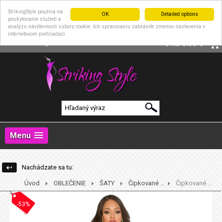
StrikingStyle používa na
OK
Detailed options
poskytovanie služieb a
analýzu návštevnosti súbory cookie. Ich spracovaniu zabránite zmenou nastavenia v
internetovom prehliadači.
|
Prihlásenie
Registrácia
0 ks
0.00 €
Menu
Nachádzate sa tu:
Úvod
OBLEČENIE
ŠATY
Čipkované ...
Čipkované ...
-53%