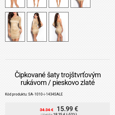
Čipkované šaty trojštvrťovým
rukávom / pieskovo zlaté
Kód produktu: SA-1010-i-1434SALE
15.99 €
34.34 €
18.35 €
(-53%)
Ušetríte