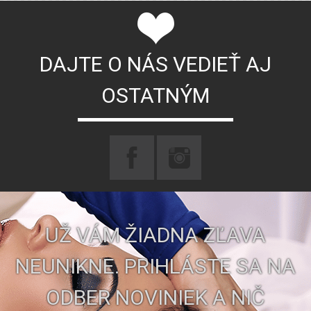
DAJTE O NÁS VEDIEŤ AJ
OSTATNÝM
UŽ VÁM ŽIADNA ZĽAVA
NEUNIKNE. PRIHLÁSTE SA NA
ODBER NOVINIEK A NIČ