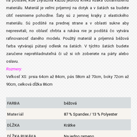
na postave, kde zvýraznia každú jednou krivku vďaka obtiahnutému
materiálu. Materiál je veľmi príjemný na dotyk a v šatách sa budete
cítiť nesmierne pohodlne. Šaty sú z jemnej krajky z elastického
materiálu. Sú podšité na prednej strane a v oblasti sukne aby
nepresvitali, no oblasť chrbta a rukáva nie je podšitá čo vytvára
rafinovanosť daného modelu. Použitý materiál a príjemná béžová
farba vytvárajú pútavý odlesk na šatách. V týchto šatách budete
zaručene neprehliadnuteľná či už si ich zoberiete na párty alebo
oslavu.
Rozmery:
Veľkosť XS: prsia 64cm až 84cm, pás 58cm až 70cm, boky 72cm až
90cm, celková dĺžka 86cm
FARBA
béžová
Materiál
87 % Spandex / 13 % Polyester
DĹŽKA
Krátke
DĹŽKA RUKÁVA
Na jedno rameno