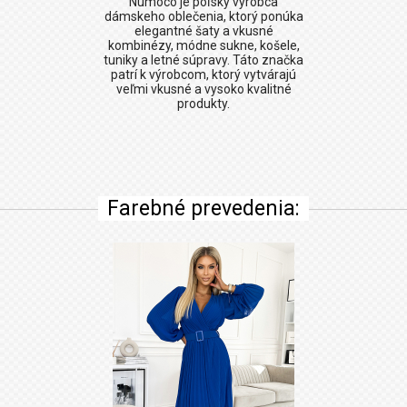
Numoco
je poľský výrobca
dámskeho oblečenia, ktorý ponúka
elegantné šaty a vkusné
kombinézy, módne sukne, košele,
tuniky a letné súpravy. Táto značka
patrí k výrobcom, ktorý vytvárajú
veľmi vkusné a vysoko kvalitné
produkty.
Farebné prevedenia: