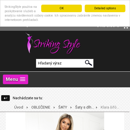
StrikingStyle používa na
OK
Detailed options
poskytovanie služieb a
analýzu návštevnosti súbory cookie. Ich spracovaniu zabránite zmenou nastavenia v
internetovom prehliadači.
|
Prihlásenie
Registrácia
0 ks
0.00 €
Menu
Nachádzate sa tu:
Úvod
OBLEČENIE
ŠATY
Šaty s dlh...
Klara šifó...