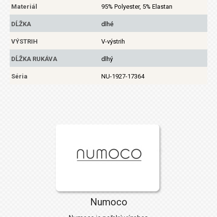
Materiál
95% Polyester, 5% Elastan
DĹŽKA
dlhé
VÝSTRIH
V-výstrih
DĹŽKA RUKÁVA
dlhý
Séria
NU-1927-17364
Numoco