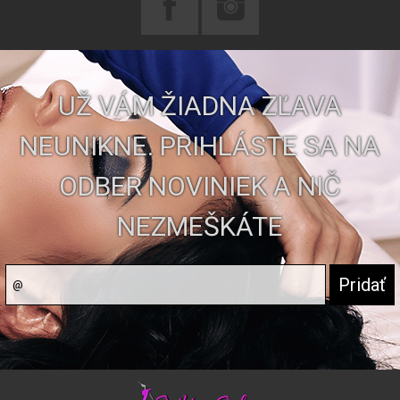
UŽ VÁM ŽIADNA ZĽAVA
NEUNIKNE. PRIHLÁSTE SA NA
ODBER NOVINIEK A NIČ
NEZMEŠKÁTE