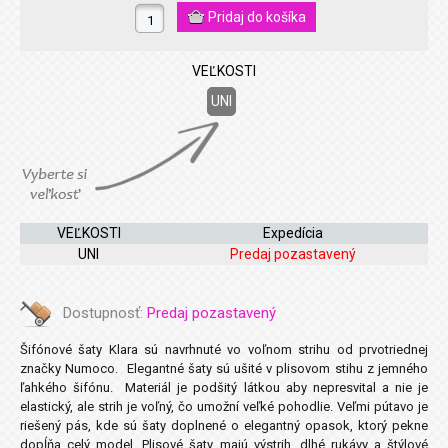
VEĽKOSTI
UNI
VEĽKOSTI
Expedícia
UNI
Predaj pozastavený
Dostupnosť:
Predaj pozastavený
Šifónové šaty Klara sú navrhnuté vo voľnom strihu od prvotriednej
značky Numoco. Elegantné šaty sú ušité v plisovom stihu z jemného
ľahkého šifónu. Materiál je podšitý látkou aby nepresvital a nie je
elastický, ale strih je voľný, čo umožní veľké pohodlie. Veľmi pútavo je
riešený pás, kde sú šaty doplnené o elegantný opasok, ktorý pekne
dopĺňa celý model. Plisové šaty majú výstrih, dlhé rukávy a štýlové