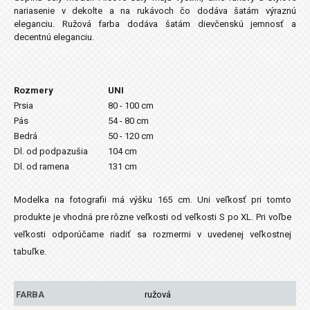
nariasenie v dekolte a na rukávoch čo dodáva šatám výraznú
eleganciu. Ružová farba dodáva šatám dievčenskú jemnosť a
decentnú eleganciu.
Rozmery
UNI
Prsia
80 - 100 cm
Pás
54 - 80 cm
Bedrá
50 - 120 cm
Dl. od podpazušia
104 cm
Dl. od ramena
131 cm
Modelka na fotografii má výšku 165 cm. Uni veľkosť pri tomto
produkte je vhodná pre rôzne veľkosti od veľkosti S po XL. Pri voľbe
veľkosti odporúčame riadiť sa rozmermi v uvedenej veľkostnej
tabuľke.
FARBA
ružová