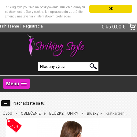
StrikingStyle používa na poskytovanie služieb a analýzu
OK
návštevnosti súbory cookie. Ich spracovaniu zabránite
zmenou nastavenia v internetovom prehliadači.
|
Prihlásenie
Registrácia
0 ks
0.00 €
Menu
Nachádzate sa tu:
Úvod
OBLEČENIE
BLÚZKY, TUNIKY
Blúzky
Krátka tren...
-43%