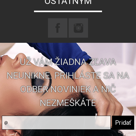
OSTATNÝM
UŽ VÁM ŽIADNA ZĽAVA
NEUNIKNE. PRIHLÁSTE SA NA
ODBER NOVINIEK A NIČ
NEZMEŠKÁTE