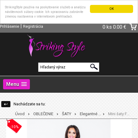
StrikingStyle používa na poskytovanie služieb a analýzu
OK
návštevnosti súbory cookie. Ich spracovaniu zabránite
zmenou nastavenia v internetovom prehliadači.
|
Prihlásenie
Registrácia
0 ks
0.00 €
Menu
Nachádzate sa tu:
Úvod
OBLEČENIE
ŠATY
Elegantné ...
Mini šaty F...
-10%