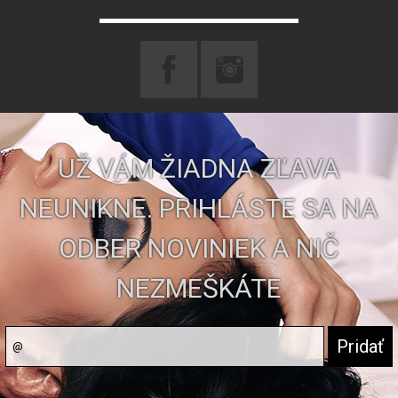
UŽ VÁM ŽIADNA ZĽAVA
NEUNIKNE. PRIHLÁSTE SA NA
ODBER NOVINIEK A NIČ
NEZMEŠKÁTE