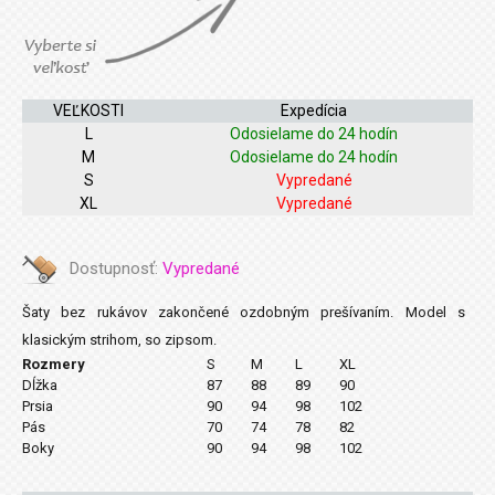
VEĽKOSTI
Expedícia
L
Odosielame do 24 hodín
M
Odosielame do 24 hodín
S
Vypredané
XL
Vypredané
Dostupnosť:
Vypredané
Šaty bez rukávov zakončené ozdobným prešívaním. Model s
klasickým strihom, so zipsom.
Rozmery
S
M
L
XL
Dĺžka
87
88
89
90
Prsia
90
94
98
102
Pás
70
74
78
82
Boky
90
94
98
102