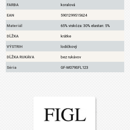
FARBA
koralová
EAN
5901299515624
Materiál
65% viskóza: 30% elastan: 5%
DĹŽKA
krátke
VÝSTRIH
lodičkový
DĹŽKA RUKÁVA
bez rukávov
Séria
GF-M079SFL123