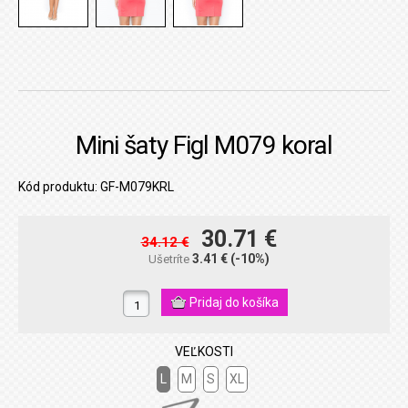
Mini šaty Figl M079 koral
Kód produktu: GF-M079KRL
30.71 €
34.12 €
3.41 €
(-10%)
Ušetríte
VEĽKOSTI
L
M
S
XL