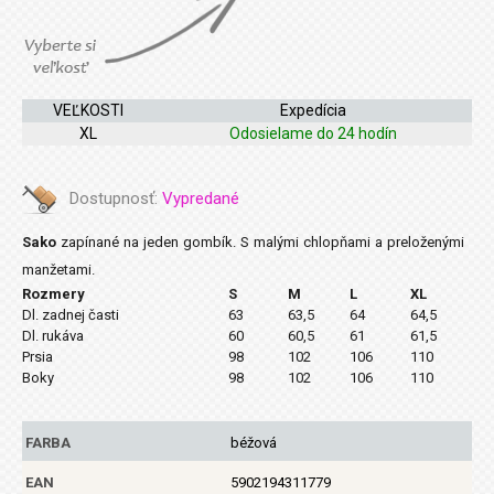
VEĽKOSTI
Expedícia
XL
Odosielame do 24 hodín
Dostupnosť:
Vypredané
Sako
zapínané na jeden gombík. S malými chlopňami a preloženými
manžetami.
Rozmery
S
M
L
XL
Dl. zadnej časti
63
63,5
64
64,5
Dl. rukáva
60
60,5
61
61,5
Prsia
98
102
106
110
Boky
98
102
106
110
FARBA
béžová
EAN
5902194311779