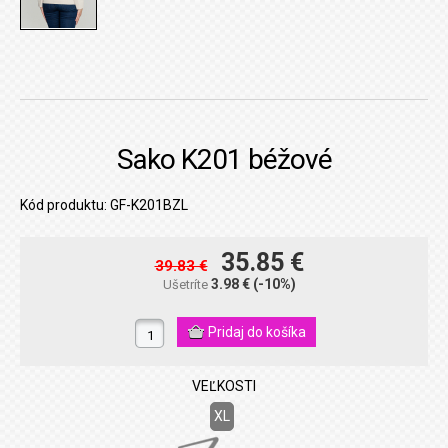
Sako K201 béžové
Kód produktu: GF-K201BZL
35.85 €
39.83 €
3.98 €
(-10%)
Ušetríte
VEĽKOSTI
XL