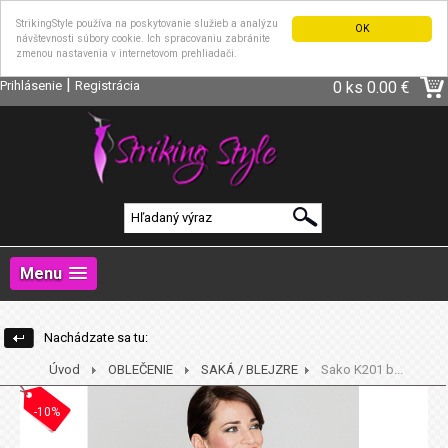
StrikingStyle používa na poskytovanie služieb a analýzu
OK
návštevnosti súbory cookie. Ich spracovaniu zabránite
zmenou nastavenia v internetovom prehliadači.
|
Prihlásenie
Registrácia
0 ks
0.00 €
Menu
Nachádzate sa tu:
Úvod
OBLEČENIE
SAKÁ / BLEJZRE
Sako K201 b...
-10%