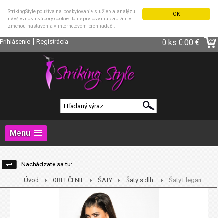
StrikingStyle používa na poskytovanie služieb a analýzu
OK
návštevnosti súbory cookie. Ich spracovaniu zabránite
zmenou nastavenia v internetovom prehliadači.
|
Prihlásenie
Registrácia
0 ks
0.00 €
Menu
Nachádzate sa tu:
Úvod
OBLEČENIE
ŠATY
Šaty s dlh...
Šaty Elegan...