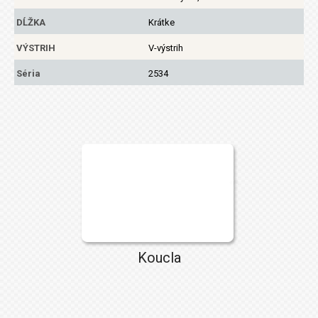
DĹŽKA
Krátke
VÝSTRIH
V-výstrih
Séria
2534
Koucla