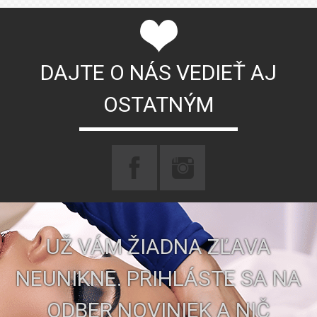
DAJTE O NÁS VEDIEŤ AJ
OSTATNÝM
UŽ VÁM ŽIADNA ZĽAVA
NEUNIKNE. PRIHLÁSTE SA NA
ODBER NOVINIEK A NIČ