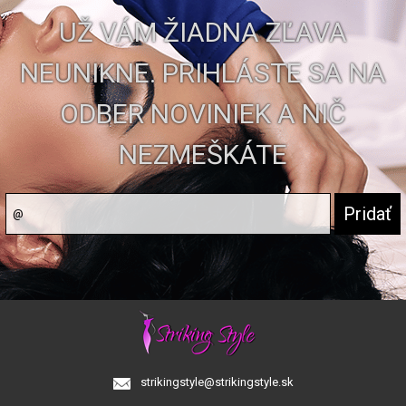
UŽ VÁM ŽIADNA ZĽAVA
NEUNIKNE. PRIHLÁSTE SA NA
ODBER NOVINIEK A NIČ
NEZMEŠKÁTE
strikingstyle@strikingstyle.sk