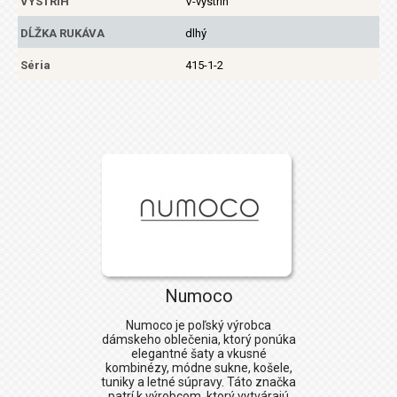
VÝSTRIH
V-výstrih
DĹŽKA RUKÁVA
dlhý
Séria
415-1-2
Numoco
Numoco
je poľský výrobca
dámskeho oblečenia, ktorý ponúka
elegantné šaty a vkusné
kombinézy, módne sukne, košele,
tuniky a letné súpravy. Táto značka
patrí k výrobcom, ktorý vytvárajú