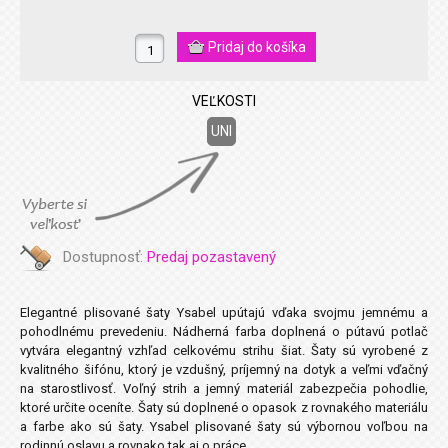
VEĽKOSTI
UNI
Dostupnosť:
Predaj pozastavený
Elegantné plisované šaty Ysabel upútajú vďaka svojmu jemnému a
pohodlnému prevedeniu. Nádherná farba doplnená o pútavú potlač
vytvára elegantný vzhľad celkovému strihu šiat. Šaty sú vyrobené z
kvalitného šifónu, ktorý je vzdušný, príjemný na dotyk a veľmi vďačný
na starostlivosť. Voľný strih a jemný materiál zabezpečia pohodlie,
ktoré určite oceníte. Šaty sú doplnené o opasok z rovnakého materiálu
a farbe ako sú šaty. Ysabel plisované šaty sú výbornou voľbou na
rodinnú oslavu a rovnako tak aj o práce.