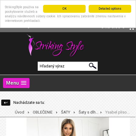
StrikingStyle používa na
OK
Detailed options
poskytovanie služieb a
analýzu návštevnosti súbory cookie. Ich spracovaniu zabránite zmenou nastavenia v
internetovom prehliadači.
|
Prihlásenie
Registrácia
0 ks
0.00 €
Menu
Nachádzate sa tu:
Úvod
OBLEČENIE
ŠATY
Šaty s dlh...
Ysabel pliso...