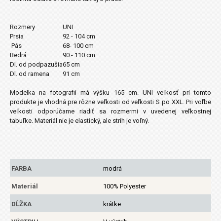
Rozmery
UNI
Prsia
92 - 104 cm
Pás
68- 100 cm
Bedrá
90 - 110 cm
Dl. od podpazušia
65 cm
Dl. od ramena
91 cm
Modelka na fotografii má výšku 165 cm. UNI veľkosť pri tomto
produkte je vhodná pre rôzne veľkosti od veľkosti S po XXL. Pri voľbe
veľkosti odporúčame riadiť sa rozmermi v uvedenej veľkostnej
tabuľke. Materiál nie je elastický, ale strih je voľný.
FARBA
modrá
Materiál
100% Polyester
DĹŽKA
krátke