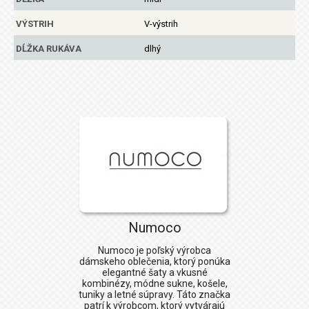
VÝSTRIH
V-výstrih
DĹŽKA RUKÁVA
dlhý
Numoco
Numoco
je poľský výrobca
dámskeho oblečenia, ktorý ponúka
elegantné šaty a vkusné
kombinézy, módne sukne, košele,
tuniky a letné súpravy. Táto značka
patrí k výrobcom, ktorý vytvárajú