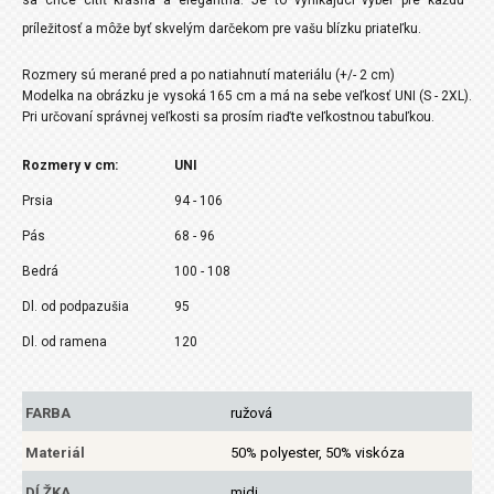
príležitosť a môže byť skvelým darčekom pre vašu blízku priateľku.
Rozmery sú merané pred a po natiahnutí materiálu (+/- 2 cm)
Modelka na obrázku je vysoká 165 cm a má na sebe veľkosť UNI (S - 2XL).
Pri určovaní správnej veľkosti sa prosím riaďte veľkostnou tabuľkou.
Rozmery v cm:
UNI
Prsia
94 - 106
Pás
68 - 96
Bedrá
100 - 108
Dl. od podpazušia
95
Dl. od ramena
120
FARBA
ružová
Materiál
50% polyester, 50% viskóza
DĹŽKA
midi