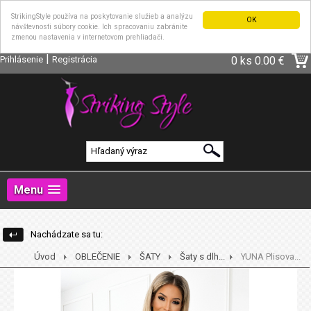
StrikingStyle používa na poskytovanie služieb a analýzu
OK
návštevnosti súbory cookie. Ich spracovaniu zabránite
zmenou nastavenia v internetovom prehliadači.
|
Prihlásenie
Registrácia
0 ks
0.00 €
Menu
Nachádzate sa tu:
Úvod
OBLEČENIE
ŠATY
Šaty s dlh...
YUNA Plisova...