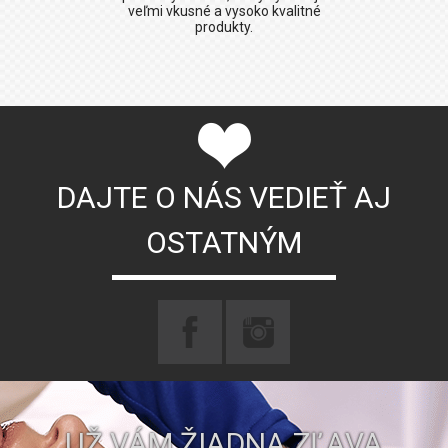
veľmi vkusné a vysoko kvalitné
produkty.
DAJTE O NÁS VEDIEŤ AJ
OSTATNÝM
UŽ VÁM ŽIADNA ZĽAVA