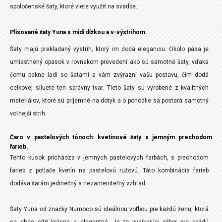
spoločenské šaty, ktoré viete využiť na svadbe.
Plisované šaty Yuna s midi dĺžkou a v-výstrihom.
Šaty majú prekladaný výstrih, ktorý im dodá eleganciu. Okolo pása je
umiestnený opasok v rovnakom prevedení ako sú samotné šaty, vďaka
čomu pekne ladí so šatami a vám zvýrazní vašu postavu, čím dodá
celkovej siluete ten správny tvar. Tieto šaty sú vyrobené z kvalitných
materiálov, ktoré sú príjemné na dotyk a o pohodlie sa postará samotný
voľnejší strih.
Čaro v pastelových tónoch: kvetinové šaty s jemným prechodom
farieb.
Tento kúsok prichádza v jemných pastelových farbách, s prechodom
farieb z potlače kvetín na pastelovú ružovú. Táto kombinácia farieb
dodáva šatám jedinečný a nezameniteľný vzhľad.
Šaty Yuna od značky Numoco sú ideálnou voľbou pre každú ženu, ktorá
sa chce cítiť krásna a elegantná. Je to vynikajúci výber pre každú