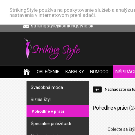
StrikingStyle používa na poskytovanie služieb a analýz
nastavenia v internetovom prehliadači.
strikingstyle@strikingstyle.sk
OBLEČENIE
KABELKY
NUMOCO
INŠPIRÁC
Svadobná móda
Nachádzate sa tu
Biznis štýl
Pohodlne v práci
(2
Pohodlne v práci
Špeciálne príležitosti
Oblečte sa štý