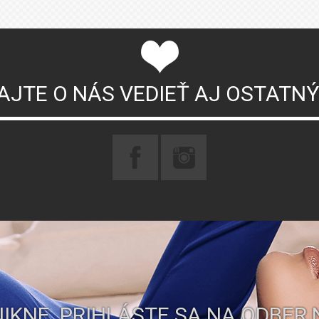
AJTE O NÁS VEDIEŤ AJ OSTATN
IKNE. PRIHLÁSTE SA NA ODBER 