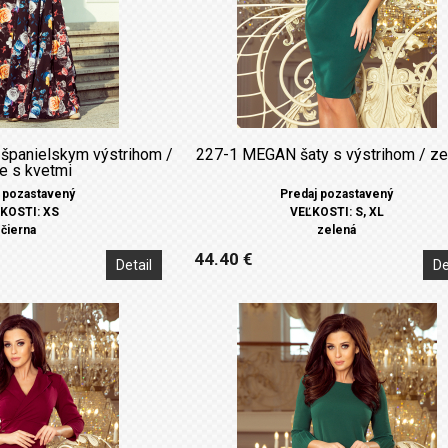
 španielskym výstrihom /
227-1 MEGAN šaty s výstrihom / ze
ne s kvetmi
 pozastavený
Predaj pozastavený
KOSTI: XS
VEĽKOSTI: S, XL
čierna
zelená
44.40 €
Detail
De