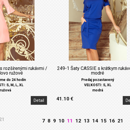
s rozšírenými rukávmi /
249-1 Šaty CASSIE s krátkym rukáv
lovo ružové
modré
me do 24 hodín
Predaj pozastavený
I: S, M, L, XL
VEĽKOSTI: S, XL
ružová
modrá
41.10 €
Detail
De
21
7
8
9
10
11
12
13
14
15
16
21