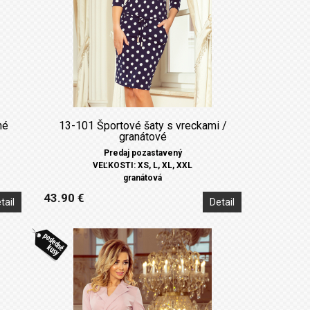
né
13-101 Športové šaty s vreckami /
granátové
Predaj pozastavený
VEĽKOSTI: XS, L, XL, XXL
granátová
43.90 €
tail
Detail