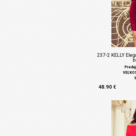
237-2 KELLY Elega
b
Predaj
VEĽKOST
48.90 €