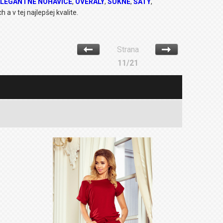
ELEGANTNÉ NOHAVICE
,
OVERALY
,
SUKNE
,
ŠATY
,
 a v tej najlepšej kvalite.
Strana
11/21