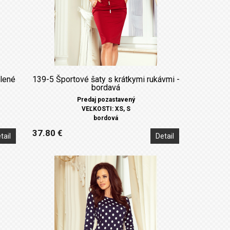
lené
139-5 Športové šaty s krátkymi rukávmi -
bordavá
Predaj pozastavený
VEĽKOSTI: XS, S
bordová
37.80 €
tail
Detail