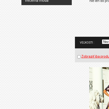
Večerná móda
nie len do pr
VEĽKOSTI :
Zobraziť iba prod