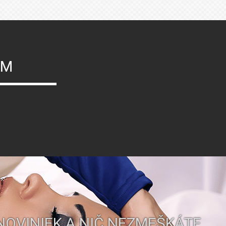
ÝM
NOVINIEK A NIČ NEZMEŠKÁTE