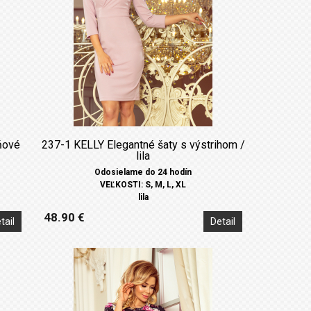
ňové
237-1 KELLY Elegantné šaty s výstrihom /
lila
Odosielame do 24 hodín
VEĽKOSTI: S, M, L, XL
lila
48.90 €
tail
Detail