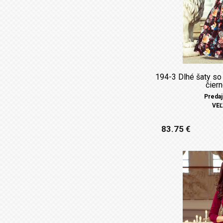
194-3 Dlhé šaty so
čier
Predaj
VEĽ
83.75 €