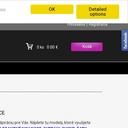
OK
Detailed
nou
options
|
Prihlásenie
Registrácia
Košík
0.00 €
0 ks
CE
špiráciu pre Vás. Nájdete tu modely, ktoré využijete