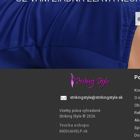
Po
Ko
strikingstyle@strikingstyle.sk
O 
Ob
Všetky práva vyhradené.
Re
Striking Style © 2026
Ak
Tvorba eshopu
:
Sp
MEDIAHELP.sk
Do