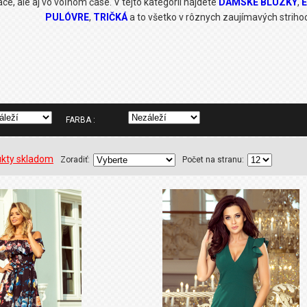
áce, ale aj vo voľnom čase. V tejto kategórii nájdete
DÁMSKE BLÚZKY
,
PULÓVRE
,
TRIČKÁ
a to všetko v rôznych zaujímavých strihoch
FARBA :
ukty skladom
Zoradiť:
Počet na stranu: