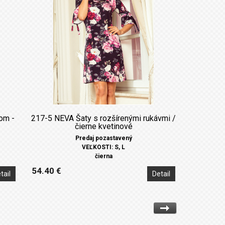
om -
217-5 NEVA Šaty s rozšírenými rukávmi /
čierne kvetinové
Predaj pozastavený
VEĽKOSTI: S, L
čierna
54.40 €
tail
Detail