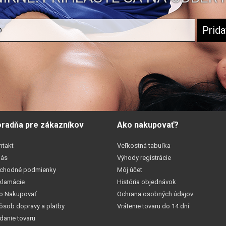
radňa pre zákazníkov
Ako nakupovať?
ntakt
Veľkostná tabuľka
nás
Výhody registrácie
chodné podmienky
Môj účet
klamácie
História objednávok
o Nakupovať
Ochrana osobných údajov
ôsob dopravy a platby
Vrátenie tovaru do 14 dní
danie tovaru