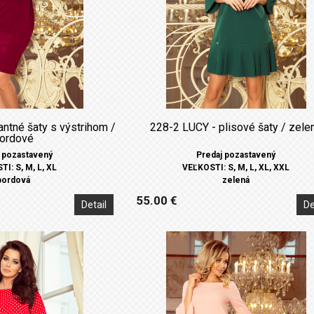
ntné šaty s výstrihom /
228-2 LUCY - plisové šaty / zele
ordové
 pozastavený
Predaj pozastavený
I: S, M, L, XL
VEĽKOSTI: S, M, L, XL, XXL
bordová
zelená
55.00 €
Detail
De