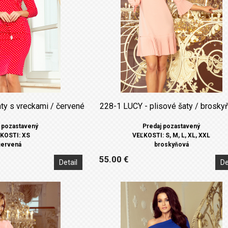
ty s vreckami / červené
228-1 LUCY - plisové šaty / brosky
 pozastavený
Predaj pozastavený
KOSTI: XS
VEĽKOSTI: S, M, L, XL, XXL
červená
broskyňová
55.00 €
Detail
De