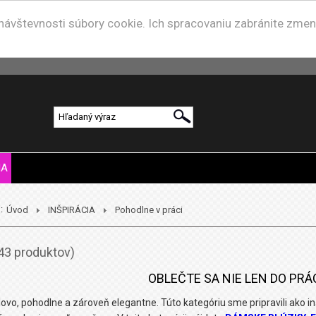
u návštevnosti súbory cookie. Ich spracovaniu zabránite zme
IA
:
Úvod
INŠPIRÁCIA
Pohodlne v práci
43 produktov)
OBLEČTE SA NIE LEN DO PRÁ
lovo, pohodlne a zároveň elegantne. Túto kategóriu sme pripravili ako in