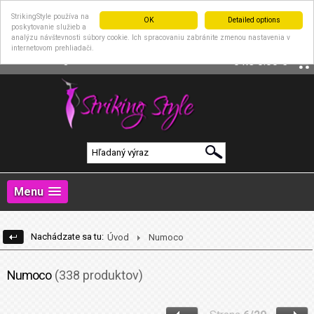
StrikingStyle používa na
OK
Detailed options
poskytovanie služieb a
analýzu návštevnosti súbory cookie. Ich spracovaniu zabránite zmenou nastavenia v
internetovom prehliadači.
|
Prihlásenie
Registrácia
0 ks
0.00 €
Menu
Nachádzate sa tu:
Úvod
Numoco
Numoco
(338 produktov)