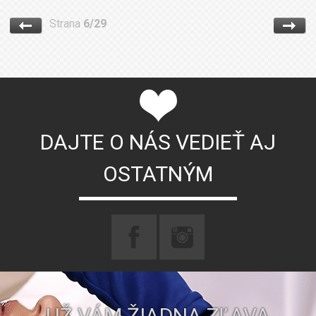
Strana
6/29
DAJTE O NÁS VEDIEŤ AJ
OSTATNÝM
UŽ VÁM ŽIADNA ZĽAVA