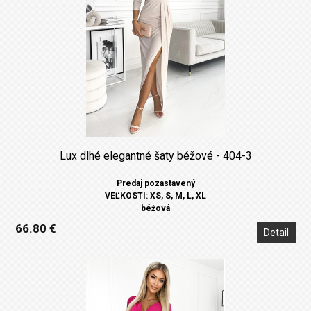
Lux dlhé elegantné šaty béžové - 404-3
Predaj pozastavený
VEĽKOSTI: XS, S, M, L, XL
béžová
66.80 €
Detail