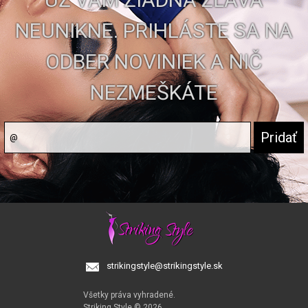
NEUNIKNE. PRIHLÁSTE SA NA
ODBER NOVINIEK A NIČ
NEZMEŠKÁTE
strikingstyle@strikingstyle.sk
Všetky práva vyhradené.
Striking Style © 2026